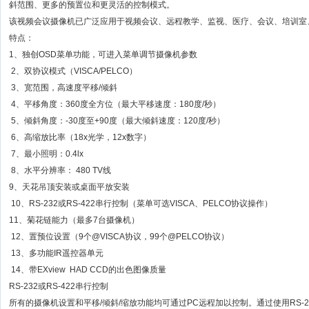
斜范围、更多的预置位和更灵活的控制模式。
该视频会议摄像机已广泛应用于视频会议、远程教学、监视、医疗、会议、培训室
特点：
1、独创OSD菜单功能，可进入菜单调节摄像机参数
2、双协议模式（VISCA/PELCO）
3、宽范围，高速度平移/倾斜
4、平移角度：360度全方位（最大平移速度：180度/秒）
5、倾斜角度：-30度至+90度（最大倾斜速度：120度/秒）
6、高缩放比率（18x光学，12x数字）
7、最小照明：0.4lx
8、水平分辨率： 480 TV线
9、天花吊顶安装或桌面平放安装
10、RS-232或RS-422串行控制（菜单可选VISCA、PELCO协议操作）
11、菊花链能力（最多7台摄像机）
12、置预位设置（9个@VISCA协议，99个@PELCO协议）
13、多功能IR遥控器单元
14、带EXview HAD CCD的出色图像质量
RS-232或RS-422串行控制
所有的摄像机设置和平移/倾斜/缩放功能均可通过PC远程加以控制。通过使用RS-23