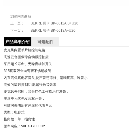
浏览同类商品
上一页：
BEKRL 贝卡 BK-6611A.B+U20
下一页：
BEKRL 贝卡 BK-6613A+U20
产品详细介绍
可选配件
麦克风内置单片机控制电路
高速云台摄像球自动跟踪拍摄
采用超长寿命、无噪音轻触开关
315度双段全向弯折不锈钢软管
内置高保真电容音头,使声音还原好、清晰度高、噪音小
高效的啸叫抑制功能,超强拾音效果
麦克风开启时，音头红色工作指示灯发亮，
主席单元优先发言权开关，
可随时关闭所有列席的代表单元
类型：电容式
指向性：单一指向性
频率响应：50Hz-17000Hz