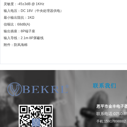
灵敏度：-45±3dB @ 1KHz
输入电压：DC 18V（中央处理器供电）
最小输出阻抗：1KΩ
信噪比：68dB(A)
输出插座：8P端子座
输入导线：2.1m 8P屏蔽线
附件：防风海棉
恩平市金丰电子
0750-8
联系电话:
手机:15917898882